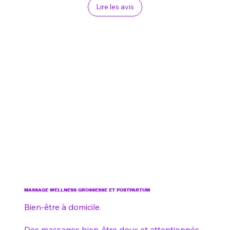
Lire les avis
MASSAGE WELLNESS GROSSESSE ET POSTPARTUM
Bien-être à domicile.
Des massages bien-être doux et attentionnés,