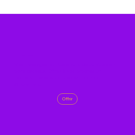
OFFRIR
Mes massages et rituels sont disponibles en
bons cadeaux. Offrez à vos proches un
moment précieux. Contactez-moi tout
simplement.
Offrir