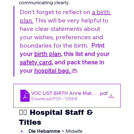
communicating clearly.
Don't forget to reflect on 
a birth 
plan
 This will be very helpful to 
have clear statements about 
your wishes, preferences and 
boundaries for the birth.
  Print 
your 
birth plan,
 this list and your 
safety card
, and pack these in 
your 
hospital bag.
👜
VOC LIST BIRTH Anne Matei (3)
.pdf
Download PDF • 125KB
👩‍⚕️ Hospital Staff & 
Titles
Die Hebamme
 = Midwife