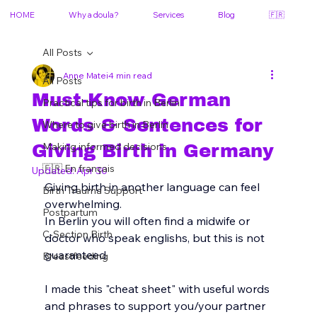
HOME
Why a doula?
Services
Blog
🇫🇷
All Posts
Anne Matei
4 min read
All Posts
Must-Know German
Practical tips for birth in Berlin
Words & Sentences for
Where to give birth in Berlin
Making informed decisions
Giving Birth in Germany
🇫🇷 En français
Updated:
Apr 30
Giving birth in another language can feel 
Birth Trauma Support
overwhelming. 
Postpartum
In Berlin you will often find a midwife or 
C-Section Birth
doctor who speak englishs, but this is not 
guaranteed.
Breastfeeding
I made this "cheat sheet" with useful words 
and phrases to support you/your partner 