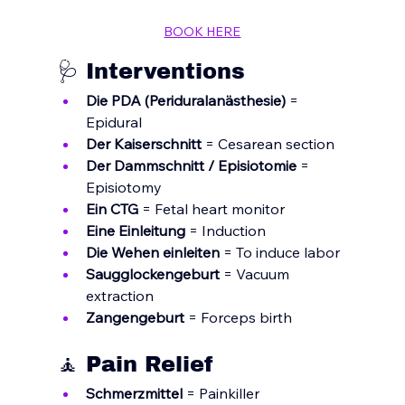
BOOK HERE
🩺 Interventions 
Die PDA (Periduralanästhesie)
 = 
Epidural
Der Kaiserschnitt
 = Cesarean section
Der Dammschnitt / Episiotomie
 = 
Episiotomy
Ein CTG
 = Fetal heart monitor
Eine Einleitung
 = Induction
Die Wehen einleiten
 = To induce labor
Saugglockengeburt
 = Vacuum 
extraction
Zangengeburt
 = Forceps birth
🧘 Pain Relief
Schmerzmittel
 = Painkiller