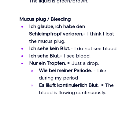
The liquid is green/brown.
Mucus plug / Bleeding
Ich glaube, ich habe den 
Schleimpfropf verloren.
= I think I lost 
the mucus plug.
Ich sehe kein Blut.
= I do not see blood.
Ich sehe Blut.
= I see blood.
Nur ein Tropfen.
 = Just a drop.
Wie bei meiner Periode.
 = Like 
during my period
Es läuft kontinuierlich Blut. 
 = The 
blood is flowing continuously.