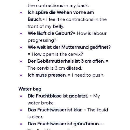
the contractions in my back.
Ich spüre die Wehen vorne am 
Bauch.
= I feel the contractions in the 
front of my belly.
Wie läuft die Geburt?
= How is labour 
progressing?
Wie weit ist der Muttermund geöffnet?
= How open is the cervix?
Der Gebärmutterhals ist 3 cm offen.
 = 
The cervix is 3 cm dilated.
Ich muss pressen.
 = I need to push.
Water bag
Die Fruchtblase ist geplatzt.
 = My 
water broke.
Das Fruchtwasser ist klar.
 = The liquid 
is clear.
Das Fruchtwasser ist grün/braun.
 = 