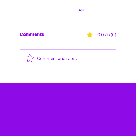
0.0 / 5 (0)
Comments
Comment and rate...
Do I Need a Doula in Berlin, Even
If I Already Have a Midwife?
You can contact me via:
annemateidoula@gmail.com
or
book your free discovery call